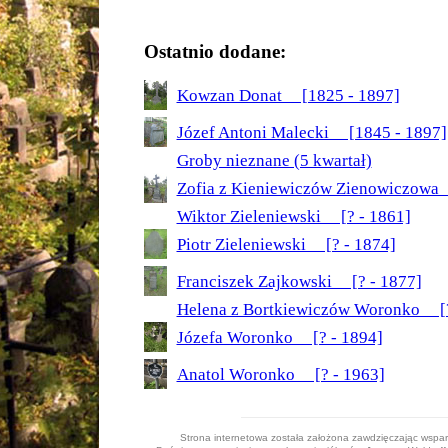
Ostatnio dodane:
Kowzan Donat [1825 - 1897]
Józef Antoni Malecki [1845 - 1897]
Groby nieznane (5 kwartał)
Zofia z Kieniewiczów Zienowiczowa
Wiktor Zieleniewski [? - 1861]
Piotr Zieleniewski [? - 1874]
Franciszek Zajkowski [? - 1877]
Helena z Bortkiewiczów Woronko [?
Józefa Woronko [? - 1894]
Anatol Woronko [? - 1963]
Strona internetowa została założona zawdzięczając wspa