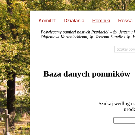
Komitet
Działania
Pomniki
Rossa
Poświęcamy pamięci naszych Przyjaciół – śp. Jerzemu 
Olgierdowi Korzenieckiemu, śp. Jerzemu Surwile i śp. H
Baza danych pomników
Szukaj według na
urodz