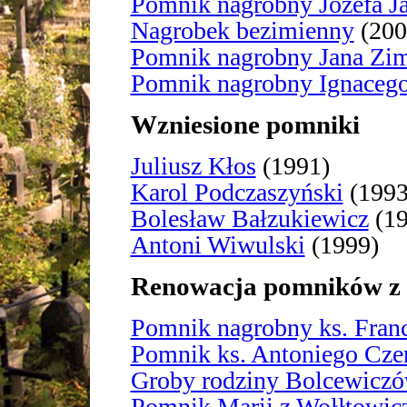
Pomnik nagrobny Józefa J
Nagrobek bezimienny
(200
Pomnik nagrobny Jana Zi
Pomnik nagrobny Ignaceg
Wzniesione pomniki
Juliusz Kłos
(1991)
Karol Podczaszyński
(1993
Bolesław Bałzukiewicz
(19
Antoni Wiwulski
(1999)
Renowacja pomników z 
Pomnik nagrobny ks. Franc
Pomnik ks. Antoniego Cze
Groby rodziny Bolcewicz
Pomnik Marii z Wołłtowi