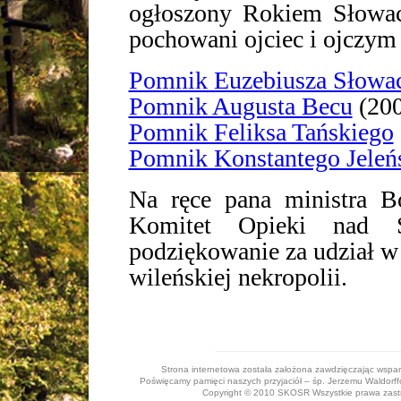
ogłoszony Rokiem Słowack
pochowani ojciec i ojczym 
Pomnik Euzebiusza Słowa
Pomnik Augusta Becu
(200
Pomnik Feliksa Tańskiego
Pomnik Konstantego Jeleń
Na ręce pana ministra B
Komitet Opieki nad S
podziękowanie za udział w 
wileńskiej nekropolii.
Strona internetowa została założona zawdzięczając wspa
Poświęcamy pamięci naszych przyjaciół – śp. Jerzemu Waldorffo
Copyright © 2010 SKOSR Wszystkie prawa zastrz