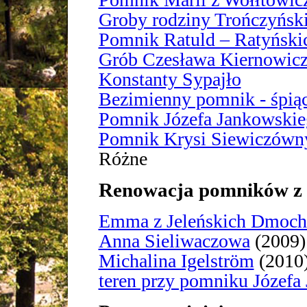
Groby rodziny Trończyńsk
Pomnik Ratuld – Ratyński
Grób Czesława Kiernowic
Konstanty Sypajło
Bezimienny pomnik - śpią
Pomnik Józefa Jankowski
Pomnik Krysi Siewiczówn
Różne
Renowacja pomników z 
Emma z Jeleńskich Dmoc
Anna Sieliwaczowa
(2009)
Michalina Igelström
(2010
teren przy pomniku Józefa