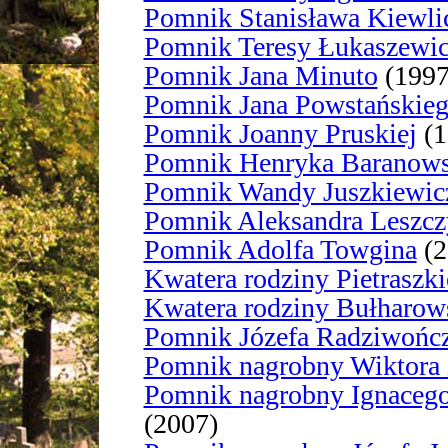
Pomnik Stanisława Kiewli
Pomnik Teresy Łukaszewi
Pomnik Jana Minuto
(1997
Pomnik Jana Powstańskie
Pomnik Joanny Pruskiej
(1
Pomnik Henryka Baranows
Pomnik Wandy Juszkiewi
Pomnik Aleksandra Leszcz
Pomnik Adolfa Towgina
(2
Kwatera rodziny Pietraszk
Kwatera rodziny Bułharow
Pomnik Józefa Radziwońc
Pomnik nagrobny Wiktora 
Pomnik nagrobny Ignacego 
(2007)