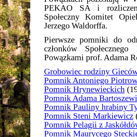
PEKAO SA i rozliczeni
Społeczny Komitet Opi
Jerzego Waldorffa.
Pierwsze pomniki do od
członków Społecznego 
Powązkami prof. Adama R
Grobowiec rodziny Giecó
Pomnik Antoniego Piotrow
Pomnik Hrynewieckich
(19
Pomnik Adama Bartoszewi
Pomnik Pauliny hrabiny T
Pomnik Steni Markiewicz
Pomnik Pelagii z Jaskółd
Pomnik Maurycego Stecki