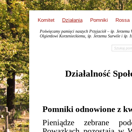
Komitet
Działania
Pomniki
Rossa
Poświęcamy pamięci naszych Przyjaciół – śp. Jerzemu 
Olgierdowi Korzenieckiemu, śp. Jerzemu Surwile i śp. H
Działalność Spo
Pomniki odnowione z kw
Pieniądze zebrane po
Powązkach pozostają w 