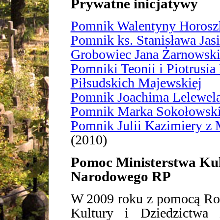
Prywatne inicjatywy
Pomnik Walentyny Horosz
Pomnik ks. Stanisława Jas
Grobowiec Jana Żarnowsk
Pomniki Teonii i Piotrusia
Piłsudskich Majewskiej
Pomnik Joachima Lelewel
Pomnik Marka Sokołowsk
Pomnik Julii Kazimiery z
(2010)
Pomoc Ministerstwa Kul
Narodowego RP
W 2009 roku z pomocą Ross
Kultury i Dziedzictwa