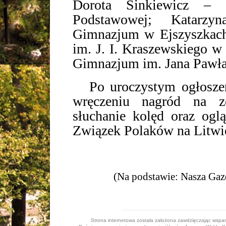
Dorota Sinkiewicz – u
Podstawowej; Katarzy
Gimnazjum w Ejszyszkach
im. J. I. Kraszewskiego w
Gimnazjum im. Jana Pawła 
Po uroczystym ogłoszen
wręczeniu nagród na z
słuchanie kolęd oraz ogl
Związek Polaków na Litwi
(Na podstawie: Nasza Gazeta
Strona internetowa została założona zawdzięczając wspa