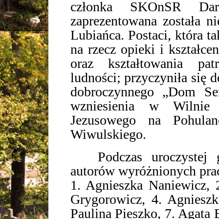
członka SKOnSR Dari
zaprezentowana została ni
Lubiańca. Postaci, która ta
na rzecz opieki i kształcen
oraz kształtowania pat
ludności; przyczyniła się
dobroczynnego „Dom Se
wzniesienia w Wilnie 
Jezusowego na Pohulan
Wiwulskiego.
Podczas uroczystej ga
autorów wyróżnionych pra
1. Agnieszka Naniewicz, 
Grygorowicz, 4. Agnieszk
Paulina Pieszko, 7. Agata