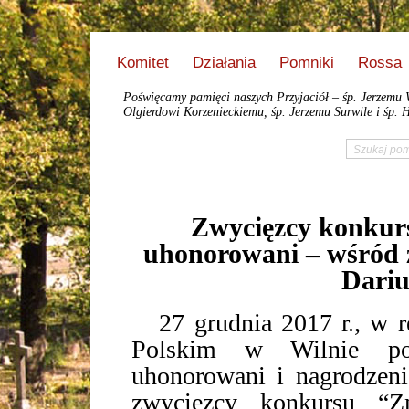
Komitet
Działania
Pomniki
Rossa
Poświęcamy pamięci naszych Przyjaciół – śp. Jerzemu 
Olgierdowi Korzenieckiemu, śp. Jerzemu Surwile i śp. H
Zwycięzcy konkurs
uhonorowani – wśród
Dariu
27 grudnia 2017 r., w r
Polskim w Wilnie podc
uhonorowani i nagrodzeni
zwycięzcy konkursu “Z