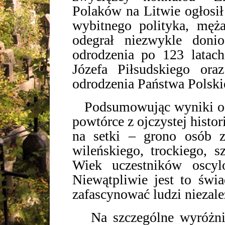
Polaków na Litwie ogłosił
wybitnego polityka, męża
odegrał niezwykle doni
odrodzenia po 123 latac
Józefa Piłsudskiego ora
odrodzenia Państwa Polski
Podsumowując wyniki odn
powtórce z ojczystej histori
na setki – grono osób z
wileńskiego, trockiego, s
Wiek uczestników oscy
Niewątpliwie jest to świa
zafascynować ludzi niezal
Na szczególne wyróżnien