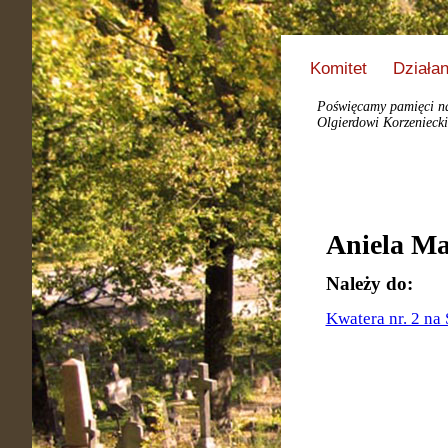
Komitet
Działan
Poświęcamy pamięci nas
Olgierdowi Korzeniecki
Aniela M
Należy do:
Kwatera nr. 2 na 