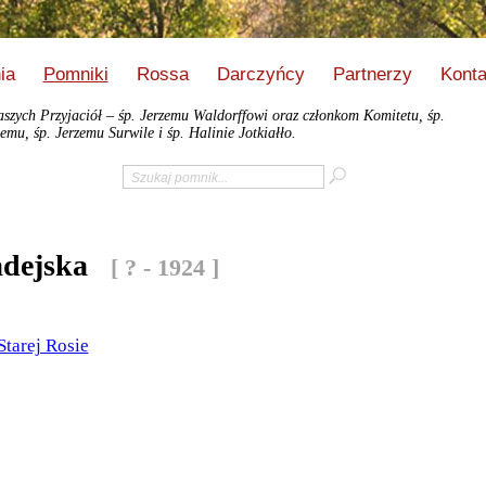
ia
Pomniki
Rossa
Darczyńcy
Partnerzy
Konta
zych Przyjaciół – śp. Jerzemu Waldorffowi oraz członkom Komitetu, śp.
emu, śp. Jerzemu Surwile i śp. Halinie Jotkiałło.
adejska
[ ? - 1924 ]
Starej Rosie