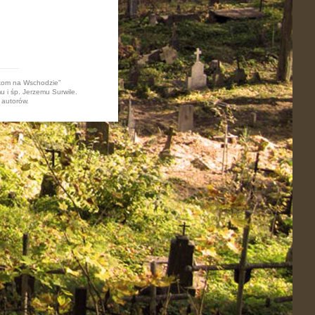
akom na Wschodzie”
u i śp. Jerzemu Surwile.
 autorów.