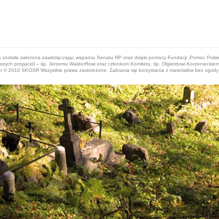
a została założona zawdzięczając wsparciu Senatu RP oraz dzięki pomocy Fundacji „Pomoc Pol
ych przyjaciół – śp. Jerzemu Waldorffowi oraz członkom Komitetu, śp. Olgierdowi Korzenieckiem
t © 2010 SKOSR Wszystkie prawa zastrzeżone. Zabrania się korzystania z materiałów bez zgody