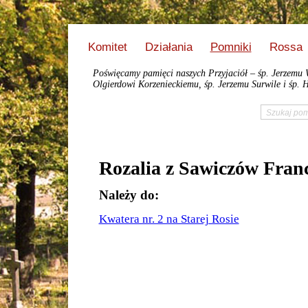
Komitet
Działania
Pomniki
Rossa
Poświęcamy pamięci naszych Przyjaciół – śp. Jerzemu 
Olgierdowi Korzenieckiemu, śp. Jerzemu Surwile i śp. H
Rozalia z Sawiczów Fr
Należy do:
Kwatera nr. 2 na Starej Rosie