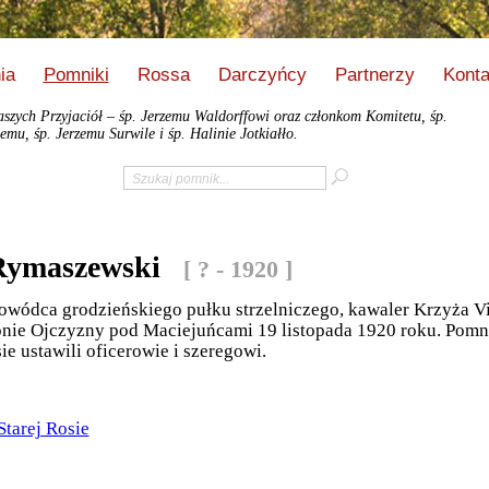
ia
Pomniki
Rossa
Darczyńcy
Partnerzy
Konta
zych Przyjaciół – śp. Jerzemu Waldorffowi oraz członkom Komitetu, śp.
emu, śp. Jerzemu Surwile i śp. Halinie Jotkiałło.
Rymaszewski
[ ? - 1920 ]
wódca grodzieńskiego pułku strzelniczego, kawaler Krzyża Vir
ronie Ojczyzny pod Maciejuńcami 19 listopada 1920 roku. Po
e ustawili oficerowie i szeregowi.
Starej Rosie