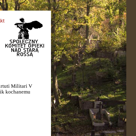
kt
tuti Militari V
mnik kochanemu