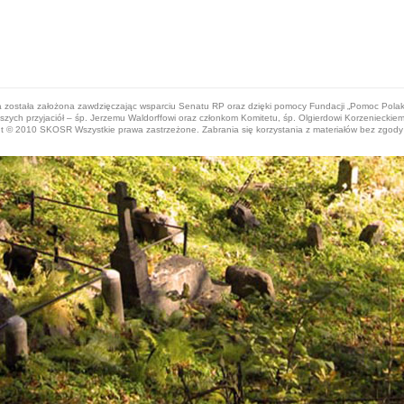
a została założona zawdzięczając wsparciu Senatu RP oraz dzięki pomocy Fundacji „Pomoc Pol
ych przyjaciół – śp. Jerzemu Waldorffowi oraz członkom Komitetu, śp. Olgierdowi Korzenieckiem
t © 2010 SKOSR Wszystkie prawa zastrzeżone. Zabrania się korzystania z materiałów bez zgody