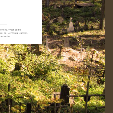
akom na Wschodzie”
u i śp. Jerzemu Surwile.
 autorów.