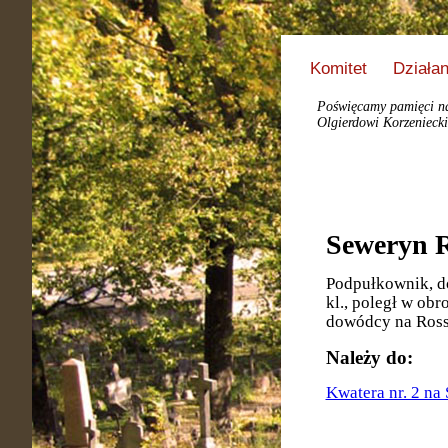
Komitet
Działan
Poświęcamy pamięci nas
Olgierdowi Korzeniecki
Seweryn 
Podpułkownik, do
kl., poległ w ob
dowódcy na Rossi
Należy do:
Kwatera nr. 2 na 